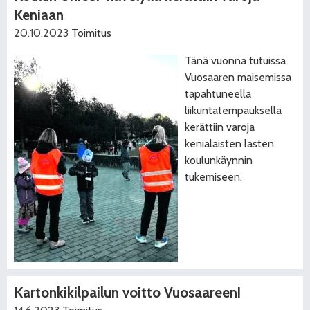
Keniaan
20.10.2023
Toimitus
Tänä vuonna tutuissa
Vuosaaren maisemissa
tapahtuneella
liikuntatempauksella
kerättiin varoja
kenialaisten lasten
koulunkäynnin
tukemiseen.
Kartonkikilpailun voitto Vuosaareen!