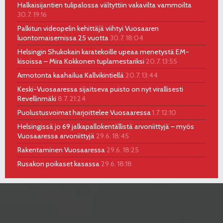
Halkaisijantien tulipalossa vältyttiin vakavilta vammoilta
30.7. 19:16
Palkitun videopelin kehittäjä viihtyi Vuosaaren
luontomaisemissa 25 vuotta
30.7. 18:04
Helsingin Shukokain karatekoille upeaa menetystä EM-
kisoissa – Mira Kokkonen tuplamestariksi
20.7. 13:55
Armotonta kaahailua Kallvikintiellä
20.7. 13:44
Keski-Vuosaaressa sijaitseva puisto on nyt virallisesti
Revellinmäki
8.7. 21:24
Puolustusvoimat harjoittelee Vuosaaressa
1.7. 12:10
Helsingissä jo 69 jalkapallokentällistä arvoniittyjä – myös
Vuosaaressa arvoniittyjä
29.6. 18:45
Rakentaminen Vuosaaressa
29.6. 18:25
Rusakon poikaset kasassa
29.6. 18:18