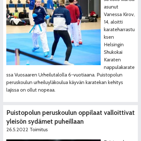
asunut
Vanessa Kirov,
14, aloitti
karateharrastu
ksen
Helsingin
Shukokai
Karaten
nappulakarate
ssa Vuosaaren Urheilutalolla 6-vuotiaana. Puistopolun
peruskoulun urheiluyläkoulua käyvän karatekan kehitys
lajissa on ollut nopeaa.
Puistopolun peruskoulun oppilaat valloittivat
yleisön sydämet puheillaan
26.5.2022
Toimitus