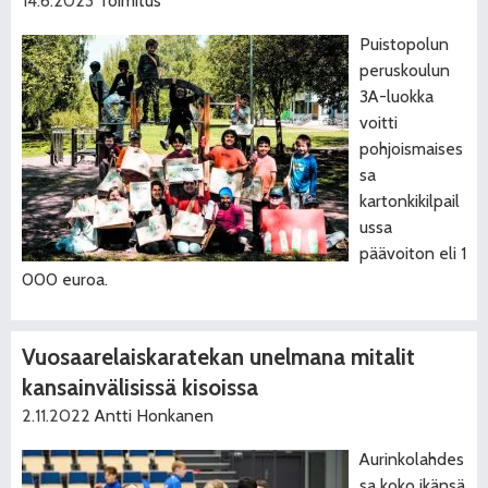
14.6.2023
Toimitus
Puistopolun
peruskoulun
3A-luokka
voitti
pohjoismaises
sa
kartonkikilpail
ussa
päävoiton eli 1
000 euroa.
Vuosaarelaiskaratekan unelmana mitalit
kansainvälisissä kisoissa
2.11.2022
Antti Honkanen
Aurinkolahdes
sa koko ikänsä