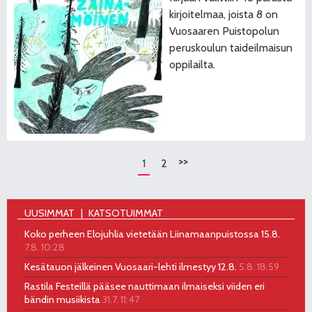
kirjoitelmaa, joista 8 on
Vuosaaren Puistopolun
peruskoulun taideilmaisun
oppilailta.
>>
1
2
UUSIMMAT
KATSOTUIMMAT
Koko perheen Elojuhlia vietetään Liinamaanpuistossa 15.8.
7.8. 10:28
Kesätauon jälkeinen Vuosaari-lehti ilmestyy 12.8.
5.8. 18:59
Rastila Festeillä pääsee nauttimaan ilmaiseksi viiden eri
bändin musiikista
31.7. 11:47