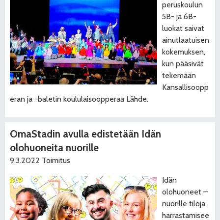
peruskoulun
5B- ja 6B-
luokat saivat
ainutlaatuisen
kokemuksen,
kun pääsivät
tekemään
Kansallisoopp
eran ja -baletin koululaisoopperaa Lähde.
OmaStadin avulla edistetään Idän
olohuoneita nuorille
9.3.2022
Toimitus
Idän
olohuoneet –
nuorille tiloja
harrastamisee