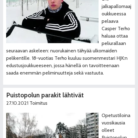
jalkapallomaaj
oukkueessa
pelaava
Casper Terho
haluaa ottaa
peliurallaan
seuraavan askeleen: nuorukainen tähyää ulkomaiden
pelikentille. 18-vuotias Terho kuuluu suomenmestari HJK:n
edustusjoukkueeseen, jossa hänellä on tavoitteenaan
saada enemmän peliminuutteja sekä vastuuta.
Puistopolun parakit lähtivät
27.10.2021
Toimitus
Opetustiloina
vuosikausia
olleet
Puistopolun