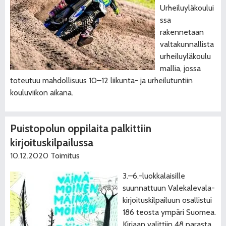
Urheiluyläkoului
ssa
rakennetaan
valtakunnallista
urheiluyläkoulu
mallia, jossa
toteutuu mahdollisuus 10–12 liikunta- ja urheilutuntiin
kouluviikon aikana.
Puistopolun oppilaita palkittiin
kirjoituskilpailussa
10.12.2020
Toimitus
3.–6.-luokkalaisille
suunnattuun Valekalevala-
kirjoituskilpailuun osallistui
186 teosta ympäri Suomea.
Kirjaan valittiin 48 parasta