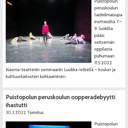
Puistopolun
peruskoulun
taideilmaisupa
inotteisilta 7.–
9. luokilta
pääsi
seitsemän
oppilasta
puhumaan
11.5.2022
Kiasma-teatteriin seminaariin Luokka retkellä – koulun ja
kulttuurilaitosten kohtaaminen.
Puistopolun peruskoulun oopperadebyytti
ihastutti
30.3.2022
Toimitus
Puistopolun