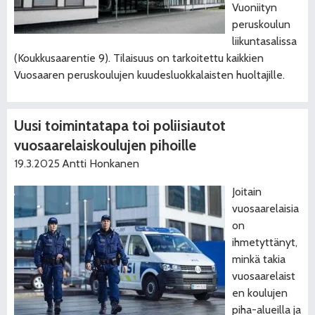
Vuoniityn
peruskoulun
liikuntasalissa
(Koukkusaarentie 9). Tilaisuus on tarkoitettu kaikkien
Vuosaaren peruskoulujen kuudesluokkalaisten huoltajille.
Uusi toimintatapa toi poliisiautot
vuosaarelaiskoulujen pihoille
19.3.2025
Antti Honkanen
Joitain
vuosaarelaisia
on
ihmetyttänyt,
minkä takia
vuosaarelaist
en koulujen
piha-alueilla ja