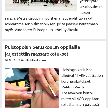
yhteistyötä
urheiluvalmen
nuksen
saralla. Metsä Groupin myöntämät stipendit takaavat
ammattimaisen valmennuksen, josta pääsee nauttimaan
myös Vuosaaren Puistopolun urheiluyläkoulu.
Puistopolun peruskoulun oppilaille
järjestettiin massarokotukset
18.8.2021
Antti Honkanen
Helsingin kouluissa
alkoivat 12–15-vuotiaiden
koronarokotukset.
Rehtori Pertti
Tossavainen kertoi,
miten yli 400 oppilaan
rokottaminen päivässä