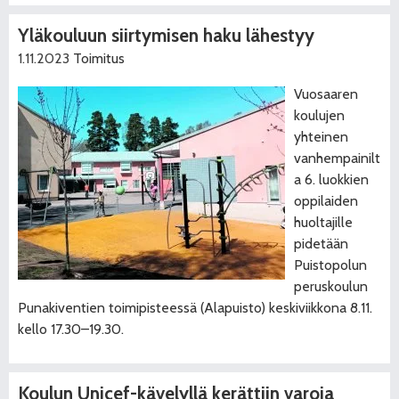
Yläkouluun siirtymisen haku lähestyy
1.11.2023
Toimitus
Vuosaaren
koulujen
yhteinen
vanhempainilt
a 6. luokkien
oppilaiden
huoltajille
pidetään
Puistopolun
peruskoulun
Punakiventien toimipisteessä (Alapuisto) keskiviikkona 8.11.
kello 17.30–19.30.
Koulun Unicef-kävelyllä kerättiin varoja