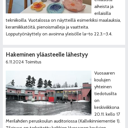
aiheista ja
erilaisilla
tekniikoilla. Vuotalossa on näytteillä esimerkiksi maalauksia,
keramiikkatöitä, pienoismalleja ja vaatteita.
Lopputyönäyttely on avoinna yleisölle la–to 22.3.–3.4.
Hakeminen yläasteelle lähestyy
6.11.2024
Toimitus
Vuosaaren
koulujen
yhteinen
tiedotusilta
on
keskiviikkona
20.11. kello 17
Merilahden peruskoulun auditoriossa (Kallvikinniementie 1).
Tilaisuus on tarkoitettu kaikkien Vuosaaren koulujen