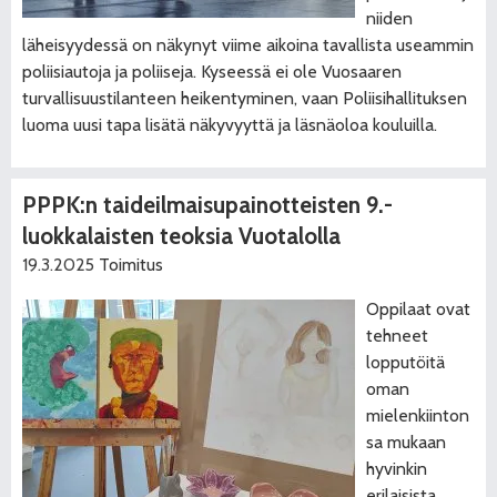
niiden
läheisyydessä on näkynyt viime aikoina tavallista useammin
poliisiautoja ja poliiseja. Kyseessä ei ole Vuosaaren
turvallisuustilanteen heikentyminen, vaan Poliisihallituksen
luoma uusi tapa lisätä näkyvyyttä ja läsnäoloa kouluilla.
PPPK:n taideilmaisupainotteisten 9.-
luokkalaisten teoksia Vuotalolla
19.3.2025
Toimitus
Oppilaat ovat
tehneet
lopputöitä
oman
mielenkiinton
sa mukaan
hyvinkin
erilaisista