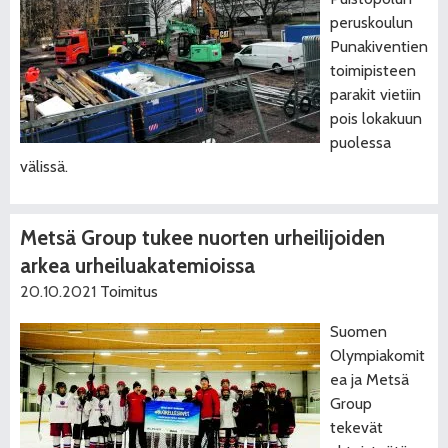
peruskoulun
Punakiventien
toimipisteen
parakit vietiin
pois lokakuun
puolessa
välissä.
Metsä Group tukee nuorten urheilijoiden
arkea urheiluakatemioissa
20.10.2021
Toimitus
Suomen
Olympiakomit
ea ja Metsä
Group
tekevät