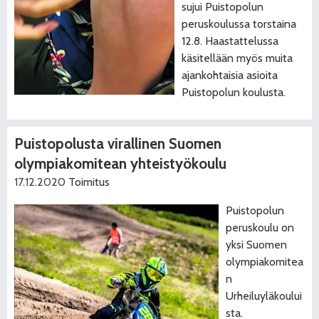
sujui Puistopolun
peruskoulussa torstaina
12.8. Haastattelussa
käsitellään myös muita
ajankohtaisia asioita
Puistopolun koulusta.
Puistopolusta virallinen Suomen
olympiakomitean yhteistyökoulu
17.12.2020
Toimitus
Puistopolun
peruskoulu on
yksi Suomen
olympiakomitea
n
Urheiluyläkoului
sta.