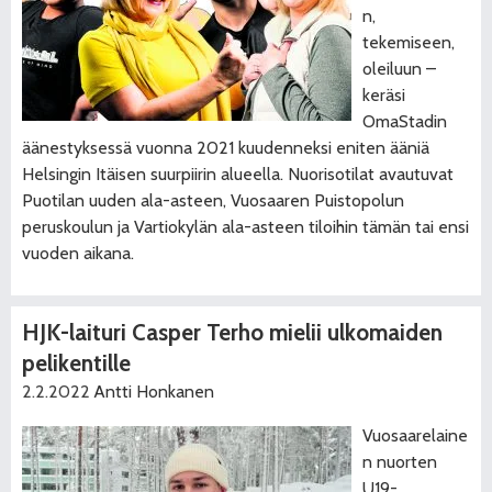
n,
tekemiseen,
oleiluun –
keräsi
OmaStadin
äänestyksessä vuonna 2021 kuudenneksi eniten ääniä
Helsingin Itäisen suurpiirin alueella. Nuorisotilat avautuvat
Puotilan uuden ala-asteen, Vuosaaren Puistopolun
peruskoulun ja Vartiokylän ala-asteen tiloihin tämän tai ensi
vuoden aikana.
HJK-laituri Casper Terho mielii ulkomaiden
pelikentille
2.2.2022
Antti Honkanen
Vuosaarelaine
n nuorten
U19-